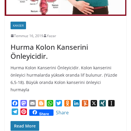
KANSER
Temmuz 16, 2019
Yazar
Hurma Kolon Kanserini
Önleyicidir.
Hurma Kolon Kanserini Önleyicidir. Kolon kanserini
önleyici hurmalarda yüksek oranda lif bulunur. (Yüzde
6,5-18). Büyük oranda Kolon kanserini önleyici
hurmayla
F
M
E
B
W
T
O
L
Y
X
X
I
a
a
m
l
h
w
d
i
u
I
n
T
P
Share
Share
c
s
a
o
a
i
n
n
m
N
s
e
i
e
t
i
g
t
t
o
k
m
G
t
l
n
Read More
b
o
l
g
s
t
k
e
l
a