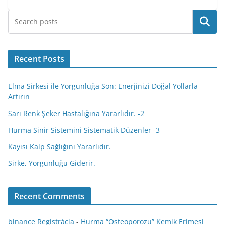
e
t
o
d
e
A
e
l
d
y
p
g
e
o
o
r
p
r
a
I
a
Ara
r
r
k
n
p
s
n
p
a
e
s
e
m
s
n
r
t
Recent Posts
i
k
i
Elma Sirkesi ile Yorgunluğa Son: Enerjinizi Doğal Yollarla
Artırın
Sarı Renk Şeker Hastalığına Yararlıdır. -2
Hurma Sinir Sistemini Sistematik Düzenler -3
Kayısı Kalp Sağlığını Yararlıdır.
Sirke, Yorgunluğu Giderir.
Recent Comments
binance Registrácia
-
Hurma “Osteoporozu” Kemik Erimesi