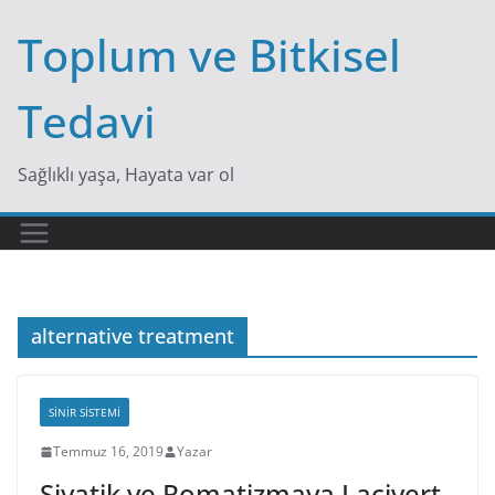
Skip
Toplum ve Bitkisel
to
content
Tedavi
Sağlıklı yaşa, Hayata var ol
alternative treatment
SINIR SISTEMI
Temmuz 16, 2019
Yazar
Siyatik ve Romatizmaya Lacivert