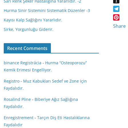
Sarı Renk Şeker Hastalığına Yararlıdır. -2
a
d
I
l
I
s
I
N
Hurma Sinir Sistemini Sistematik Düzenler -3
y
n
s
T
n
G
s
Kayısı Kalp Sağlığını Yararlıdır.
n
e
P
t
Share
i
l
Sirke, Yorgunluğu Giderir.
i
a
k
e
n
p
i
g
t
a
r
Recent Comments
e
p
a
r
e
m
e
binance Registrácia
-
Hurma “Osteoporozu”
r
s
Kemik Erimesi Engelliyor.
t
Registro
-
Muz Kabukları Sedef ve Zone için
Faydalıdır.
Rosalind Pline
-
Biberiye Ağız Sağlığına
Faydalıdır.
Enregistrement
-
Tarçın Diş Eti Hastalıklarına
Faydalıdır