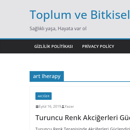
Skip
Toplum ve Bitkise
to
content
Sağlıklı yaşa, Hayata var ol
GIZLILIK POLITIKASI
PRIVACY POLICY
art Iherapy
AKCIĞER
Eylül 16, 2019
Yazar
Turuncu Renk Akciğerleri Güç
Turuncu Renk Terapisinde Akciğerleri Güçlendiri