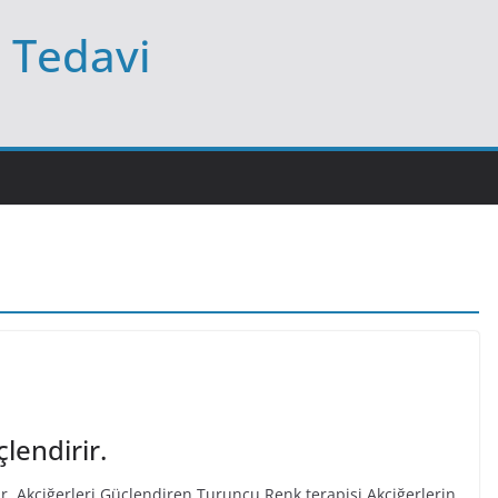
l Tedavi
lendirir.
r. Akciğerleri Güçlendiren Turuncu Renk terapisi Akciğerlerin