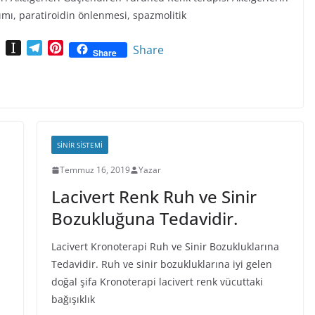
ımı, paratiroidin önlenmesi, spazmolitik
X
I
T
P
Share
Share
I
n
e
i
N
s
l
n
G
t
e
t
a
g
e
p
r
r
a
a
e
SINIR SISTEMI
p
m
s
e
Temmuz 16, 2019
t
Yazar
r
Lacivert Renk Ruh ve Sinir
Bozukluğuna Tedavidir.
Lacivert Kronoterapi Ruh ve Sinir Bozukluklarına
Tedavidir. Ruh ve sinir bozukluklarına iyi gelen
doğal şifa Kronoterapi lacivert renk vücuttaki
bağışıklık