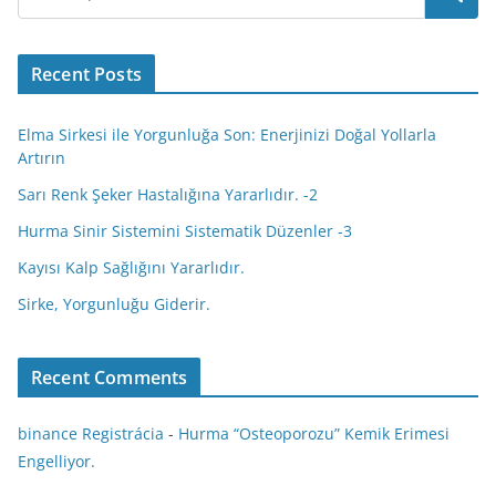
k
n
p
s
n
p
a
e
s
e
m
s
n
r
t
Recent Posts
i
k
i
Elma Sirkesi ile Yorgunluğa Son: Enerjinizi Doğal Yollarla
Artırın
Sarı Renk Şeker Hastalığına Yararlıdır. -2
Hurma Sinir Sistemini Sistematik Düzenler -3
Kayısı Kalp Sağlığını Yararlıdır.
Sirke, Yorgunluğu Giderir.
Recent Comments
binance Registrácia
-
Hurma “Osteoporozu” Kemik Erimesi
Engelliyor.