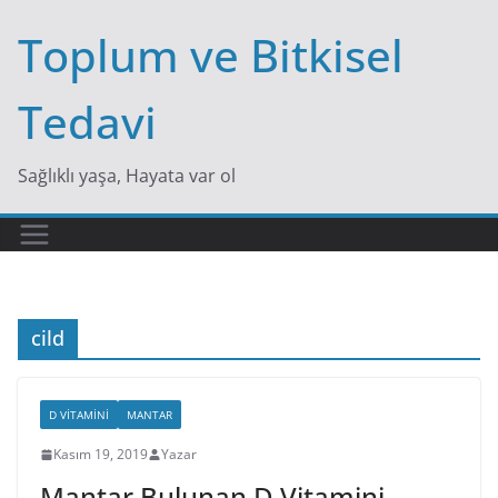
Skip
Toplum ve Bitkisel
to
content
Tedavi
Sağlıklı yaşa, Hayata var ol
cild
D VITAMINI
MANTAR
Kasım 19, 2019
Yazar
Mantar Bulunan D Vitamini