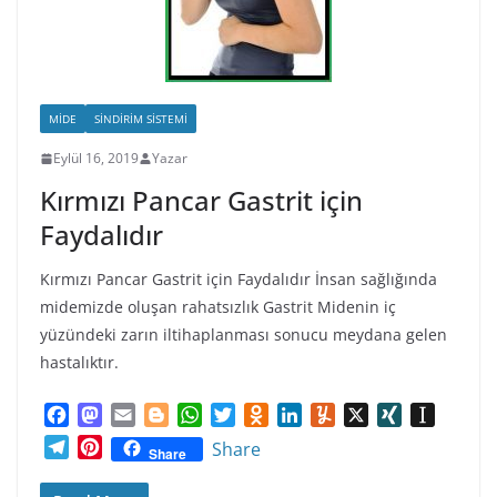
MIDE
SINDIRIM SISTEMI
Eylül 16, 2019
Yazar
Kırmızı Pancar Gastrit için
Faydalıdır
Kırmızı Pancar Gastrit için Faydalıdır İnsan sağlığında
midemizde oluşan rahatsızlık Gastrit Midenin iç
yüzündeki zarın iltihaplanması sonucu meydana gelen
hastalıktır.
F
M
E
B
W
T
O
L
Y
X
X
I
a
a
m
l
h
w
d
i
u
I
n
T
P
Share
Share
c
s
a
o
a
i
n
n
m
N
s
e
i
e
t
i
g
t
t
o
k
m
G
t
l
n