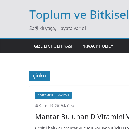
Skip
Toplum ve Bitkise
to
content
Sağlıklı yaşa, Hayata var ol
GIZLILIK POLITIKASI
PRIVACY POLICY
çinko
D VITAMINI
MANTAR
Kasım 19, 2019
Yazar
Mantar Bulunan D Vitamini 
Çeşitli balıklar Mantar vucudu koruyan güçlü D 