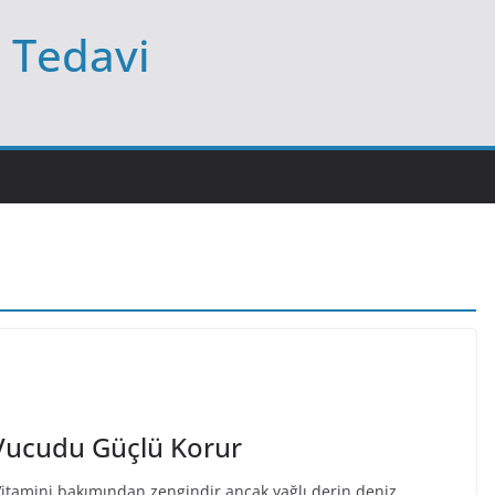
l Tedavi
Vucudu Güçlü Korur
Vitamini bakımından zengindir ancak yağlı derin deniz