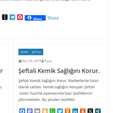
X
I
T
P
Share
Share
I
n
e
i
N
s
l
n
G
t
e
t
a
g
e
p
r
r
a
a
e
KEMIK
ŞEFTALI
p
m
s
e
Ekim 30, 2019
t
Yazar
r
r
Şeftali Kemik Sağlığını Korur.
Şeftali Kemik Sağlığını Korur. Marketlerde hazır
ğu
olarak satılan Kemik sağlığını koruyan Şeftali
suları hazırlık aşamasında bazı özelliklerini
yitirmektedir. Bu yüzden özellikle
X
F
M
E
B
W
T
O
L
Y
X
X