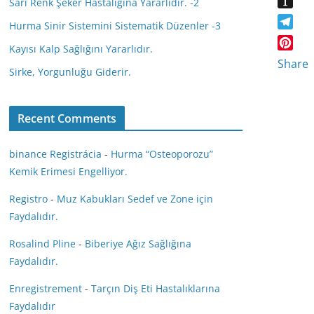
Sarı Renk Şeker Hastalığına Yararlıdır. -2
a
d
I
l
I
s
I
N
Hurma Sinir Sistemini Sistematik Düzenler -3
y
n
s
T
n
G
s
Kayısı Kalp Sağlığını Yararlıdır.
n
e
P
t
Share
i
l
Sirke, Yorgunluğu Giderir.
i
a
k
e
n
p
i
g
t
a
r
Recent Comments
e
p
a
r
e
m
e
binance Registrácia
-
Hurma “Osteoporozu”
r
s
Kemik Erimesi Engelliyor.
t
Registro
-
Muz Kabukları Sedef ve Zone için
Faydalıdır.
Rosalind Pline
-
Biberiye Ağız Sağlığına
Faydalıdır.
Enregistrement
-
Tarçın Diş Eti Hastalıklarına
Faydalıdır