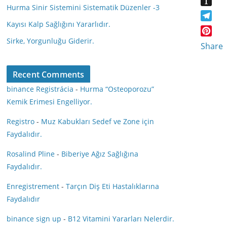
a
d
I
Hurma Sinir Sistemini Sistematik Düzenler -3
l
I
s
I
N
y
n
Kayısı Kalp Sağlığını Yararlıdır.
s
T
n
G
s
n
e
Sirke, Yorgunluğu Giderir.
P
t
Share
i
l
i
a
k
e
n
p
i
g
Recent Comments
t
a
r
e
binance Registrácia
-
Hurma “Osteoporozu”
p
a
r
e
Kemik Erimesi Engelliyor.
m
e
r
s
Registro
-
Muz Kabukları Sedef ve Zone için
t
Faydalıdır.
Rosalind Pline
-
Biberiye Ağız Sağlığına
Faydalıdır.
Enregistrement
-
Tarçın Diş Eti Hastalıklarına
Faydalıdır
binance sign up
-
B12 Vitamini Yararları Nelerdir.