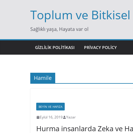
Skip
Toplum ve Bitkisel
to
content
Sağlıklı yaşa, Hayata var ol
GIZLILIK POLITIKASI
PRIVACY POLICY
Hamile
BEYIN VE HAFIZA
Eylül 16, 2019
Yazar
Hurma insanlarda Zeka ve Haf