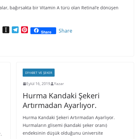
alar, bağırsakta bir Vitamin A türü olan Retinal’e dönüşen
X
I
T
P
Share
Share
I
n
e
i
N
s
l
n
G
t
e
t
a
g
e
p
r
r
a
a
e
DIYABET VE ŞEKER
p
m
s
e
Eylül 16, 2019
t
Yazar
r
Hurma Kandaki Şekeri
Artırmadan Ayarlıyor.
Hurma Kandaki Şekeri Artırmadan Ayarlıyor.
Hurmaların glisemi (kandaki şeker oranı)
endeksinin düşük olduğunu üniversite
.