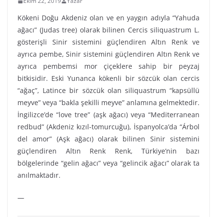
Ekim 22, 2019
Yazar
Kökeni Doğu Akdeniz olan ve en yaygın adıyla “Yahuda
ağacı” (Judas tree) olarak bilinen Cercis siliquastrum L.
gösterişli Sinir sistemini güçlendiren Altın Renk ve
ayrıca pembe, Sinir sistemini güçlendiren Altın Renk ve
ayrıca pembemsi mor çiçeklere sahip bir peyzaj
bitkisidir. Eski Yunanca kökenli bir sözcük olan cercis
“ağaç”, Latince bir sözcük olan siliquastrum “kapsüllü
meyve” veya “bakla şekilli meyve” anlamına gelmektedir.
İngilizce’de “love tree” (aşk ağacı) veya “Mediterranean
redbud” (Akdeniz kızıl-tomurcuğu), İspanyolca’da “Árbol
del amor” (Aşk ağacı) olarak bilinen Sinir sistemini
güçlendiren Altın Renk Renk, Türkiye’nin bazı
bölgelerinde “gelin ağacı” veya “gelincik ağacı” olarak ta
anılmaktadır.
—