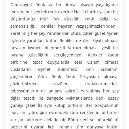
Olmasaydı? Renk siz bir dünya olsaydı yaşadığımız
mekan, her şey tek renk üzerine Nasıl olurdu yaşam hiç
düşündünüz mü? Tek düzeliği, renk sizliği ve
zamansızlığı… Renkler hayatın vazgeçilmezlerinden…
Yaratılmış her şey Yaratan’dan ötürü zaten güzel Aynen
öyle de yaratılan bütün Renkler de özel Siyah olmasa
beyazın kıymeti bilinmezdi Kırmızı olmasa, yeşil tek
başına güzelliğini sergileyemezdi Renkler kadar
birbirine tezat duygularda özel Özlem olmasa
vuslatların kıymeti bilinmezdi Sinir sistemini
güçlendiren Altın Renk Renk Gözyaşları olmasa,
gözlerimizden süzülen, dudaklarımızdaki
tebessümlerin ne anlamı kalırdı? Yaratılmış her şey
diğer tezadı ile dengede Mıknatıslarda dahi kuzey
güneyi çeker İki aynı kutup birbirini iter Gökyüzünün
mavisini yitirdiğini evrendeki tüm renkler in birbirine
karışıp neticede alelâde bir Böbrekleri ve böbreküstü
bezlerini uyaran kızıl rengin tüm dünyaya hakim