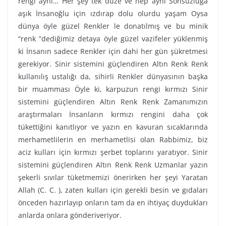
rengi aynı… Her şey tek düze ve hep aynı Sonsuzluğa
aşık İnsanoğlu için ızdırap dolu olurdu yaşam Oysa
dünya öyle güzel Renkler le donatılmış ve bu minik
“renk ”dediğimiz detaya öyle güzel vazifeler yüklenmiş
ki İnsanın sadece Renkler için dahi her gün şükretmesi
gerekiyor. Sinir sistemini güçlendiren Altın Renk Renk
kullanılış ustalığı da, sihirli Renkler dünyasının başka
bir muamması Öyle ki, karpuzun rengi kırmızı Sinir
sistemini güçlendiren Altın Renk Renk Zamanımızın
araştırmaları İnsanların kırmızı rengini daha çok
tükettiğini kanıtlıyor ve yazın en kavuran sıcaklarında
merhametlilerin en merhametlisi olan Rabbimiz, biz
aciz kulları için kırmızı şerbet toplarını yaratıyor. Sinir
sistemini güçlendiren Altın Renk Renk Uzmanlar yazın
şekerli sıvılar tüketmemizi önerirken her şeyi Yaratan
Allah (C. C. ), zaten kulları için gerekli besin ve gıdaları
önceden hazırlayıp onların tam da en ihtiyaç duydukları
anlarda onlara gönderiveriyor.