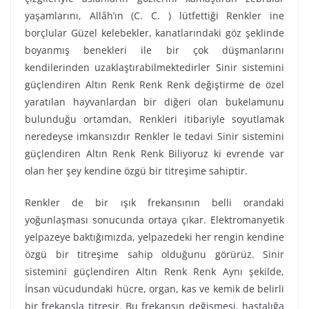
yaşamlarını, Allâh’ın (C. C. ) lütfettiği Renkler ine
borçlular Güzel kelebekler, kanatlarındaki göz şeklinde
boyanmış benekleri ile bir çok düşmanlarını
kendilerinden uzaklaştırabilmektedirler Sinir sistemini
güçlendiren Altın Renk Renk Renk değiştirme de özel
yaratılan hayvanlardan bir diğeri olan bukelamunu
bulunduğu ortamdan, Renkleri itibariyle soyutlamak
neredeyse imkansızdır Renkler le tedavi Sinir sistemini
güçlendiren Altın Renk Renk Biliyoruz ki evrende var
olan her şey kendine özgü bir titreşime sahiptir.
Renkler de bir ışık frekansının belli orandaki
yoğunlaşması sonucunda ortaya çıkar. Elektromanyetik
yelpazeye baktığımızda, yelpazedeki her rengin kendine
özgü bir titreşime sahip olduğunu görürüz. Sinir
sistemini güçlendiren Altın Renk Renk Aynı şekilde,
İnsan vücudundaki hücre, organ, kas ve kemik de belirli
bir frekansla titreşir. Bu frekansın değişmesi, hastalığa