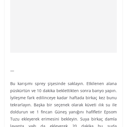
—
Bu karışımı sprey şişesinde saklayın. Etkilenen alana
püskürtün ve 10 dakika beklettikten sonra banyo yapın.
İyileşme fark edilinceye kadar haftada birkaç kez bunu
tekrarlayın. Başka bir seçenek olarak küveti ılık su ile
doldurun ve 1 fincan Güneş yanığını hafifletir Epsom
Tuzu ekleyerek erimesini bekleyin. Suya birkaç damla
lavanta yağı da ekleyerek 20 dakika bu suda