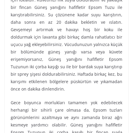
bir fincan Güneş yanığını hafifletir Epsom Tuzu ile
karıştırabilirsiniz. Su çözünene kadar suyu karıştırın,
daha sonra en az 20 dakika bekletin ve ıslatın.
Gevşemeyi artırmak ve havayı hoş bir koku ile
doldurmak için lavanta gibi birkaç damla rahatlatıcı bir
uçucu yağ ekleyebilirsiniz. Vücudunuzun yalnızca küçük
bir bölümünde güneş yanığı varsa veya küvete
erişemiyorsanız, Güneş yanığını hafifletir Epsom
Tuzunun iki çorba kaşığı su ile bir bardak suya karıştırıp
bir sprey şişesi doldurabilirsiniz. Haftada birkaç kez, bu
karışımı etkilenen bölgelere püskürtün ve yıkamadan
önce on dakika dinlendirin.
Gece boyunca morlukları tamamen yok edebilecek
herhangi bir sihirli çare olmasa da, Epsom tuzları
görünümlerini azaltmaya ve aynı zamanda biraz ağrı
kesmeye yardımcı olabilir. Güneş yanığını hafifletir
Epsom Tuzunun iki çorba kaşığı bir fincan suyla