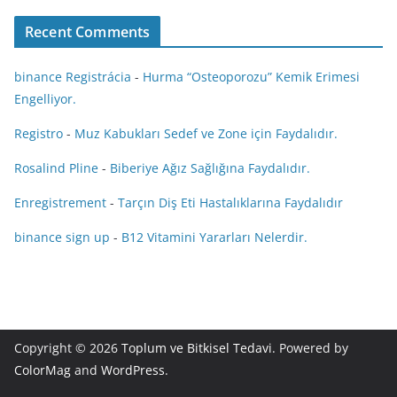
Recent Comments
binance Registrácia
-
Hurma “Osteoporozu” Kemik Erimesi
Engelliyor.
Registro
-
Muz Kabukları Sedef ve Zone için Faydalıdır.
Rosalind Pline
-
Biberiye Ağız Sağlığına Faydalıdır.
Enregistrement
-
Tarçın Diş Eti Hastalıklarına Faydalıdır
binance sign up
-
B12 Vitamini Yararları Nelerdir.
Copyright © 2026
Toplum ve Bitkisel Tedavi
. Powered by
ColorMag
and
WordPress
.