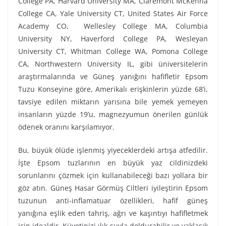
College PA, Harvard University MA, Claremont McKenna
College CA, Yale University CT, United States Air Force
Academy CO, Wellesley College MA, Columbia
University NY, Haverford College PA, Wesleyan
University CT, Whitman College WA, Pomona College
CA, Northwestern University IL, gibi üniversitelerin
araştırmalarında ve Güneş yanığını hafifletir Epsom
Tuzu Konseyine göre, Amerikalı erişkinlerin yüzde 68’i,
tavsiye edilen miktarın yarısına bile yemek yemeyen
insanların yüzde 19’u, magnezyumun önerilen günlük
ödenek oranını karşılamıyor.
Bu, büyük ölüde işlenmiş yiyeceklerdeki artışa atfedilir.
İşte Epsom tuzlarının en büyük yaz cildinizdeki
sorunlarını çözmek için kullanabileceği bazı yollara bir
göz atın. Güneş Hasar Görmüş Ciltleri iyileştirin Epsom
tuzunun anti-inflamatuar özellikleri, hafif güneş
yanığına eşlik eden tahriş, ağrı ve kaşıntıyı hafifletmek
için idealdir. Küvetinizi ılık suyla doldurabilir ve yaklaşık