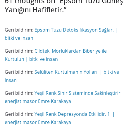
61 thoughts on “
Epsom Tuzu Güneş
i
Yanığını Hafifletir.
”
Geri bildirim:
Epsom Tuzu Detoksifikasyon Sağlar. |
bitki ve insan
Geri bildirim:
Cildteki Morluklardan Biberiye ile
Kurtulun | bitki ve insan
Geri bildirim:
Selüliten Kurtulmanın Yolları. | bitki ve
insan
Geri bildirim:
Yeşil Renk Sinir Sisteminde Sakinleştirir. |
enerjist masor Emre Karakaya
Geri bildirim:
Yeşil Renk Depresyonda Etkilidir. 1 |
enerjist masor Emre Karakaya