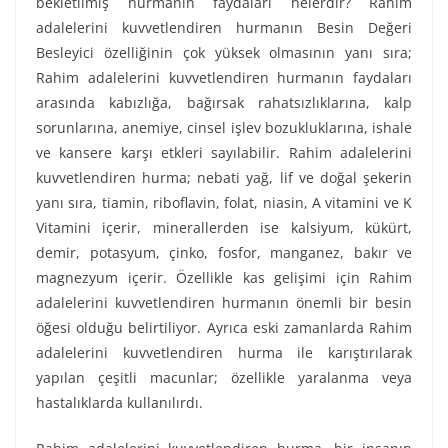
bekletilmiş hurmanın faydaları nelerdir? Rahim
adalelerini kuvvetlendiren hurmanın Besin Değeri
Besleyici özelliğinin çok yüksek olmasının yanı sıra;
Rahim adalelerini kuvvetlendiren hurmanın faydaları
arasında kabızlığa, bağırsak rahatsızlıklarına, kalp
sorunlarına, anemiye, cinsel işlev bozukluklarına, ishale
ve kansere karşı etkleri sayılabilir. Rahim adalelerini
kuvvetlendiren hurma; nebati yağ, lif ve doğal şekerin
yanı sıra, tiamin, riboflavin, folat, niasin, A vitamini ve K
Vitamini içerir, minerallerden ise kalsiyum, kükürt,
demir, potasyum, çinko, fosfor, manganez, bakır ve
magnezyum içerir. Özellikle kas gelişimi için Rahim
adalelerini kuvvetlendiren hurmanın önemli bir besin
öğesi olduğu belirtiliyor. Ayrıca eski zamanlarda Rahim
adalelerini kuvvetlendiren hurma ile karıştırılarak
yapılan çeşitli macunlar; özellikle yaralanma veya
hastalıklarda kullanılırdı.