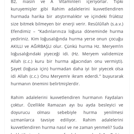
B2, niasin ve A Vitaminleri içeriyorlar. Tıpkı
kuruyemişler gibi Rahim adalelerini kuvvetlendiren
hurmada harika bir atıştırmalıktır ve içindeki früktoz
size bitmek bilmeyen bir enerji verir. Resûlûllah (s.a.v.)
Efendimiz – “Kadınlarınıza loğusa döneminde hurma
yediriniz. Kim loğusalığında hurma yerse onun çocuğu
AKILLI ve AĞIR­BAŞLI olur. Çünkü hurma Hz. Meryem’in
loğusalığındaki yiyeceği idi. (Hz. Meryem vali­demize
Allah (c.c.) kuru bir hurma ağacından onu vermişti).
Şayet (loğusa için) hurmadan daha iyi bir yiyecek olsa
idi Allah (c.c.) Onu Meryem’e ikram ederdi.” buyurarak
hurmanın önemini belirtmişlerdir.
Rahim adalelerini kuvvetlendiren hurmanın Faydaları
çoktur. Özellikle Ramazan ayı bu ayda besleyici ve
doyurucu olması sebebiyle hurma yenilmesi
uzmanlarca tavsiye ediliyor. Rahim adalelerini
kuvvetlendiren hurma nasıl ve ne zaman yenmeli? Suda