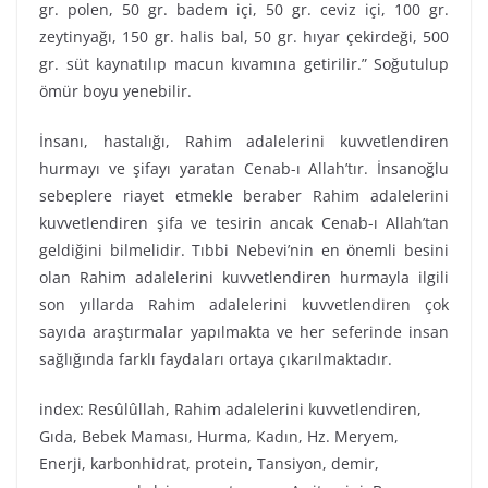
gr. polen, 50 gr. badem içi, 50 gr. ceviz içi, 100 gr.
zeytinyağı, 150 gr. halis bal, 50 gr. hıyar çekirdeği, 500
gr. süt kaynatılıp macun kıvamına getirilir.” Soğutulup
ömür boyu yenebilir.
İnsanı, hastalığı, Rahim adalelerini kuvvetlendiren
hurmayı ve şifayı yaratan Cenab-ı Allah’tır. İnsanoğlu
sebeplere riayet etmekle beraber Rahim adalelerini
kuvvetlendiren şifa ve tesirin ancak Cenab-ı Allah’tan
geldiğini bilmelidir. Tıbbi Nebevi’nin en önemli besini
olan Rahim adalelerini kuvvetlendiren hurmayla ilgili
son yıllarda Rahim adalelerini kuvvetlendiren çok
sayıda araştırmalar yapılmakta ve her seferinde insan
sağlığında farklı faydaları ortaya çıkarılmaktadır.
index: Resûlûllah, Rahim adalelerini kuvvetlendiren,
Gıda, Bebek Maması, Hurma, Kadın, Hz. Meryem,
Enerji, karbonhidrat, protein, Tansiyon, demir,