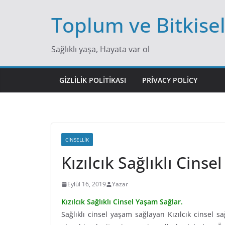
Skip
Toplum ve Bitkise
to
content
Sağlıklı yaşa, Hayata var ol
GIZLILIK POLITIKASI
PRIVACY POLICY
CINSELLIK
Kızılcık Sağlıklı Cinse
Eylül 16, 2019
Yazar
Kızılcık Sağlıklı Cinsel Yaşam Sağlar.
Sağlıklı cinsel yaşam sağlayan Kızılcık cinsel s