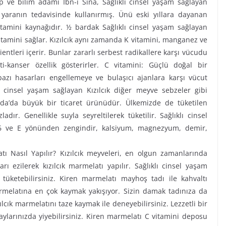
ıp ve bilim adamı İbn-i Sina, Sağlıklı cinsel yaşam sağlayan
yaranın tedavisinde kullanırmış. Ünü eski yıllara dayanan
vitamini kaynağıdır. ½ bardak Sağlıklı cinsel yaşam sağlayan
C vitamini sağlar. Kızılcık aynı zamanda K vitamini, manganez ve
ientleri içerir. Bunlar zararlı serbest radikallere karşı vücudu
nti-kanser özellik gösterirler. C vitamini: Güçlü doğal bir
 bazı hasarları engellemeye ve bulaşıcı ajanlara karşı vücut
lı cinsel yaşam sağlayan Kızılcık diğer meyve sebzeler gibi
ada’da büyük bir ticaret ürünüdür. Ülkemizde de tüketilen
dır. Genellikle suyla seyreltilerek tüketilir. Sağlıklı cinsel
B6 ve E yönünden zengindir, kalsiyum, magnezyum, demir,
atı Nasıl Yapılır? Kızılcık meyveleri, en olgun zamanlarında
arı ezilerek kızılcık marmelatı yapılır. Sağlıklı cinsel yaşam
a tüketebilirsiniz. Kiren marmelatı mayhoş tadı ile kahvaltı
 marmelatına en çok kaymak yakışıyor. Sizin damak tadınıza da
ılcık marmelatını taze kaymak ile deneyebilirsiniz. Lezzetli bir
aylarınızda yiyebilirsiniz. Kiren marmelatı C vitamini deposu