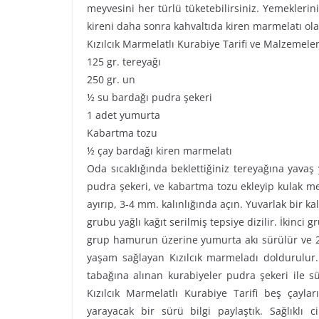
meyvesini her türlü tüketebilirsiniz. Yemeklerini
kireni daha sonra kahvaltıda kiren marmelatı olar
Kızılcık Marmelatlı Kurabiye Tarifi ve Malzemeler
125 gr. tereyağı
250 gr. un
½ su bardağı pudra şekeri
1 adet yumurta
Kabartma tozu
½ çay bardağı kiren marmelatı
Oda sıcaklığında beklettiğiniz tereyağına yavaş 
pudra şekeri, ve kabartma tozu ekleyip kulak m
ayırıp, 3-4 mm. kalınlığında açın. Yuvarlak bir ka
grubu yağlı kağıt serilmiş tepsiye dizilir. İkinci g
grup hamurun üzerine yumurta akı sürülür ve 2. 
yaşam sağlayan Kızılcık marmeladı doldurulur. 1
tabağına alınan kurabiyeler pudra şekeri ile sü
Kızılcık Marmelatlı Kurabiye Tarifi beş çaylar
yarayacak bir sürü bilgi paylaştık. Sağlıklı 