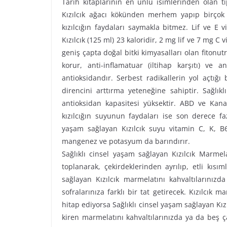
Tarih kitaplarının en ünlü isimlerinden olan t
Kızılcık ağacı kökünden merhem yapıp birçok 
kızılcığın faydaları saymakla bitmez. Lif ve E 
Kızılcık (125 ml) 23 kaloridir, 2 mg lif ve 7 mg 
geniş çapta doğal bitki kimyasalları olan fitonutr
korur, anti-inflamatuar (iltihap karşıtı) ve a
antioksidandır. Serbest radikallerin yol açtığı
direncini arttırma yeteneğine sahiptir. Sağlık
antioksidan kapasitesi yüksektir. ABD ve Kan
kızılcığın suyunun faydaları ise son derece fazla
yaşam sağlayan Kızılcık suyu vitamin C, K, 
mangenez ve potasyum da barındırır.
Sağlıklı cinsel yaşam sağlayan Kızılcık Marmel
toplanarak, çekirdeklerinden ayrılıp, etli kısıml
sağlayan Kızılcık marmelatını kahvaltılarınızd
sofralarınıza farklı bir tat getirecek. Kızılcık
hitap ediyorsa Sağlıklı cinsel yaşam sağlayan Kız
kiren marmelatını kahvaltılarınızda ya da beş ç