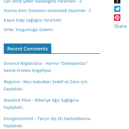
Sarı Renk Şeker Hastalığına Yararlıdır. -2
a
d
I
l
I
s
I
N
Hurma Sinir Sistemini Sistematik Düzenler -3
y
n
s
T
n
G
s
Kayısı Kalp Sağlığını Yararlıdır.
n
e
P
t
Share
i
l
Sirke, Yorgunluğu Giderir.
i
a
k
e
n
p
i
g
t
a
r
Recent Comments
e
p
a
r
e
m
e
binance Registrácia
-
Hurma “Osteoporozu”
r
s
Kemik Erimesi Engelliyor.
t
Registro
-
Muz Kabukları Sedef ve Zone için
Faydalıdır.
Rosalind Pline
-
Biberiye Ağız Sağlığına
Faydalıdır.
Enregistrement
-
Tarçın Diş Eti Hastalıklarına
Faydalıdır