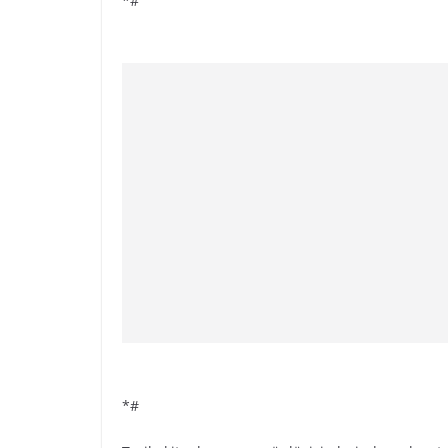
*#
*#