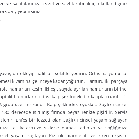
ze ve salatalarınıza lezzet ve sağlık katmak için kullandığınız
ak da yiyebilirsiniz.
;
yavaş un ekleyip hafif bir şekilde yedirin. Ortasına yumurta,
emesi kıvamına gelinceye kadar yoğurun. Hamuru iki parçaya
lıpla hamurları kesin. İki eşit sayıda ayrılan hamurların birinci
ruptaki hamurların ortası kalp şeklindeki bir kalıpla çıkarılır. 1.
grup üzerine konur. Kalp şeklindeki oyuklara Sağlıklı cinsel
80 derecede ısıtılmış fırında beyaz renkte pişirilir. Servis
slenir. Enfes bir lezzeti olan Sağlıklı cinsel yaşam sağlayan
ınıza tat katacak.ve sizlerle damak tadınıza ve sağlığınıza
cinsel yaşam sağlayan Kızılcık marmelatı ve kiren ekşisini