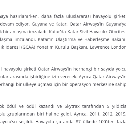
a hazırlanırken, daha fazla uluslararası havayolu şirketi
 devam ediyor. Guyana ve Katar, Qatar Airways’in Guyana’ya
bir anlaşma imzaladı. Katar’da Katar Sivil Havacılık Otoritesi
nlaşma imzalandı. Katar’ın Ulaştırma ve Haberleşme Bakanı,
cılık İdaresi (GCAA) Yönetim Kurulu Başkanı, Lawrence London
l havayolu şirketi Qatar Airways’in herhangi bir sayıda yolcu
cılar arasında işbirliğine izin verecek. Ayrıca Qatar Airways’in
erhangi bir ülkeye uçması için bir operasyon merkezine sahip
çok ödül ve ödül kazandı ve Skytrax tarafından 5 yıldızla
lu gruplarından biri haline geldi. Ayrıca, 2011, 2012, 2015,
vayolu’su seçildi. Havayolu şu anda 87 ülkede 100’den fazla