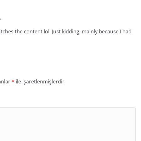
k
matches the content lol. Just kidding, mainly because I had
anlar
*
ile işaretlenmişlerdir