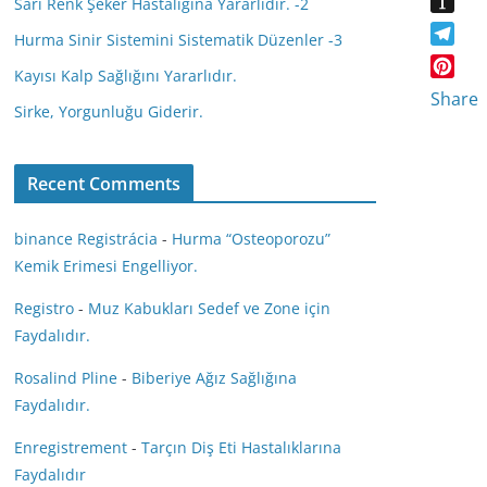
Sarı Renk Şeker Hastalığına Yararlıdır. -2
a
d
I
l
I
s
I
N
Hurma Sinir Sistemini Sistematik Düzenler -3
y
n
s
T
n
G
s
Kayısı Kalp Sağlığını Yararlıdır.
n
e
P
t
Share
i
l
Sirke, Yorgunluğu Giderir.
i
a
k
e
n
p
i
g
t
a
r
Recent Comments
e
p
a
r
e
m
e
binance Registrácia
-
Hurma “Osteoporozu”
r
s
Kemik Erimesi Engelliyor.
t
Registro
-
Muz Kabukları Sedef ve Zone için
Faydalıdır.
Rosalind Pline
-
Biberiye Ağız Sağlığına
Faydalıdır.
Enregistrement
-
Tarçın Diş Eti Hastalıklarına
Faydalıdır