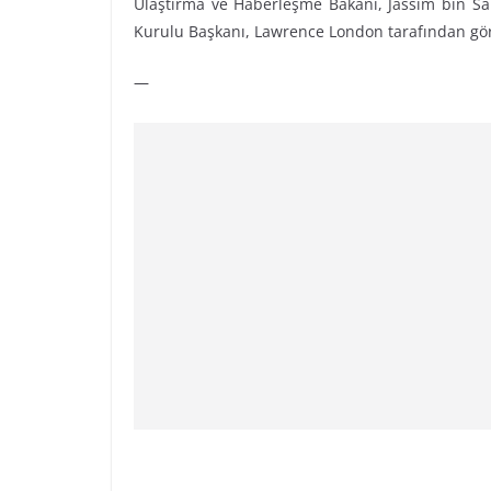
Ulaştırma ve Haberleşme Bakanı, Jassim bin Saif
Kurulu Başkanı, Lawrence London tarafından gö
—