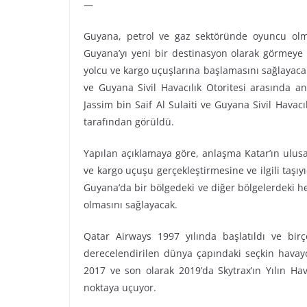
—
Guyana, petrol ve gaz sektöründe oyuncu olmay
Guyana’yı yeni bir destinasyon olarak görmeye
yolcu ve kargo uçuşlarına başlamasını sağlayacak 
ve Guyana Sivil Havacılık Otoritesi arasında a
Jassim bin Saif Al Sulaiti ve Guyana Sivil Hava
tarafından görüldü.
Yapılan açıklamaya göre, anlaşma Katar’ın ulusa
ve kargo uçuşu gerçekleştirmesine ve ilgili taşıyı
Guyana’da bir bölgedeki ve diğer bölgelerdeki h
olmasını sağlayacak.
Qatar Airways 1997 yılında başlatıldı ve bir
derecelendirilen dünya çapındaki seçkin havayo
2017 ve son olarak 2019’da Skytrax’ın Yılın Ha
noktaya uçuyor.