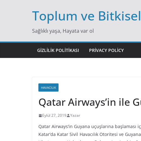
Skip
Toplum ve Bitkise
to
content
Sağlıklı yaşa, Hayata var ol
GIZLILIK POLITIKASI
PRIVACY POLICY
HAVACILIK
Qatar Airways’in ile
Eylül 27, 2019
Yazar
Qatar Airways’in Guyana uçuşlarına başlaması i
Katar’da Katar Sivil Havacılık Otoritesi ve Guyan