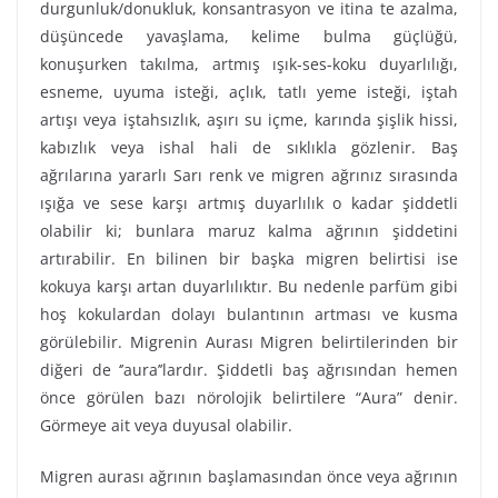
durgunluk/donukluk, konsantrasyon ve itina te azalma,
düşüncede yavaşlama, kelime bulma güçlüğü,
konuşurken takılma, artmış ışık-ses-koku duyarlılığı,
esneme, uyuma isteği, açlık, tatlı yeme isteği, iştah
artışı veya iştahsızlık, aşırı su içme, karında şişlik hissi,
kabızlık veya ishal hali de sıklıkla gözlenir. Baş
ağrılarına yararlı Sarı renk ve migren ağrınız sırasında
ışığa ve sese karşı artmış duyarlılık o kadar şiddetli
olabilir ki; bunlara maruz kalma ağrının şiddetini
artırabilir. En bilinen bir başka migren belirtisi ise
kokuya karşı artan duyarlılıktır. Bu nedenle parfüm gibi
hoş kokulardan dolayı bulantının artması ve kusma
görülebilir. Migrenin Aurası Migren belirtilerinden bir
diğeri de ‘’aura’’lardır. Şiddetli baş ağrısından hemen
önce görülen bazı nörolojik belirtilere “Aura” denir.
Görmeye ait veya duyusal olabilir.
Migren aurası ağrının başlamasından önce veya ağrının